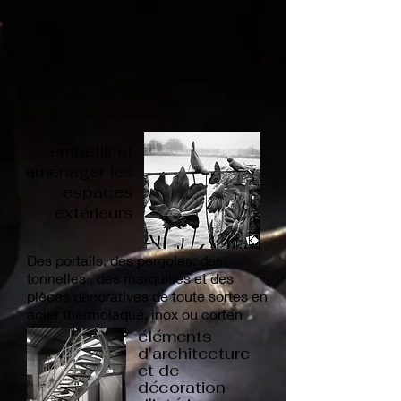
embellir et
aménager les
espaces
extérieurs
Des portails, des pergolas, des
tonnelles , des marquises et des
pièces décoratives de toute sortes en
acier thermolaqué, inox ou corten
éléments
d'architecture
et de
décoration