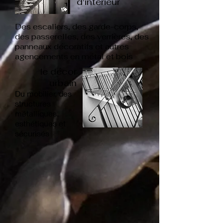
d'intérieur
Des escaliers, des garde-corps,
des passerelles, des verrières, des
panneaux décoratifs et autres
agencements en métal et bois
le décor
urbain
Du mobilier, des
structures
métalliques,
esthétiques et
sécurisés