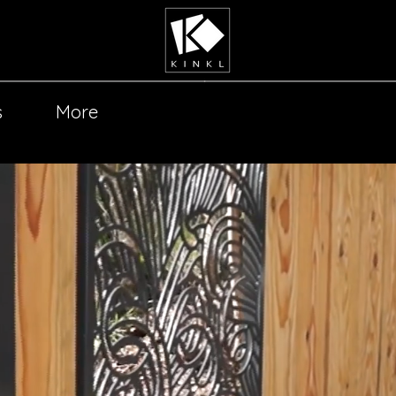
s
More