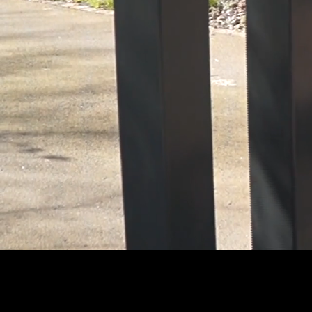
om. Animés par la volonté d'embellir les espaces de vies grâce à l'art du métal, nous
L s'inspire de styles historiques et contemporains pour créer des éléments
ue.
escaliers, de garde-corps, de portails, de pergolas, de marquises, de tonnelles,
s sur toute la Bretagne selon les projets, les chantiers se situent plus couramment dans
rs, Cavan, Prat, Pedernec, Plouisy, et plus largement sur tout le Trégor, Louannec,
'h, Trévou Treguinec, Pleubian, Paimpol, Saint Michel en Grève, Plestin les Grèves,
t le Trégor, Louannec, Morlaix, Carantec, Henvis, Saint-Pol de Léon, Landivisiau,
, appliqué à la fabrication d'escaliers, portails, garde-corps, pergola, tonnelles,
 bancs, des meubles de rangement, bibliothèque, meubles TV, etc pour l'intérieur et le
er en corten pour la décoration des jardin, des dL'atelier de métallerie KINKL intervient
otes d'Armor et le Finistère, sur le sectuer de Lannion, Guingamp, Morlaix, Bégard,
ou Treguinec, Pleubian, Paimpol, Saint Michel en Grève, Plestin les Grèves,
t le Trégor, Louannec, Morlaix, Carantec, Henvis, Saint-Pol de Léon, Landivisiau,
de Ferronnerie d'art KINKL est spécialisé dans le travail de l'acier, l'inox et le corten,
rrière, rambarde, et de mobilier tel que des salons de jardin, des braseros, des bancs,
er de métallerie serrurerie Kinkl propose des panneaux décoratif découpés au laser en
rieure.écoupages laser pour le mobilier et la décoration intérieure.L'atelier de métallerie
mment ^dans les Cotes d'Armor et le Finistère, sur le sectuer de Lannion, Guingamp,
loumanac'h, Trévou Treguinec, Pleubian, Paimpol, Saint Michel en Grève, Plestin les
, et la Côte de Granit Rose de Lannion à Paimpol, jusqu'à Saint-Brieuc.L'atelier de