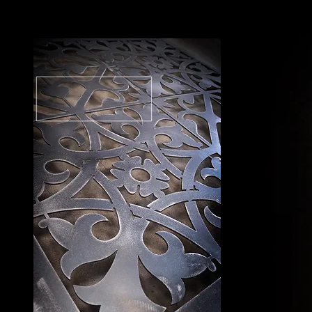
 la fabrication d'escaliers, portails, garde-corps, pergola, tonnelles, kiosques, barrière,
e rangement, bibliothèque, meubles TV, etc pour l'intérieur et le jardin. l'atelier de
a décoration des jardin, des découpages laser pour le mobilier et la décoration
amp. Nous intervenons généralement dans un rayon de 100km, mais nous élargissons à
nir à Morlaix, Santec, Roscoff, Saint Pol de Léon, Santec, Plouescat, Plouguerneau,
nce d'intervenir à Crozon, Chateaulin, Douarnenez, Audierne, Quimper, Fouesnant,
 Gourin, Callac, Pontivy. Attaché à la culture Bretonne, nous nous efforçons toujours
ser à partir d'acier recyclé et recyclage, de bois FSC respectueux des Forêts, et nous
 intervient sur toute la bretagne selon les projets, les chantiers se situent plus
Morlaix, Bégard, Trebeurden, Tregastel, Pleumeur Bodou, Louannec, Penvenan, Saint
tin les Grèves, Locquirec, Morlaix, Carantec, Henvic, Saint-Pol de Léon, Landivisiau,
de Ferronnerie d'art KINKL est spécialisé dans le travail de l'acier, l'inox et le corten,
rrière, rambarde, et de mobilier tel que des salons de jardin, des braseros, des bancs,
er de métallerie serrurerie Kinkl propose des panneaux décoratif découpés au laser en
térieure. KINKL est un atelier de métallerie d'art situé à Bégard, entre Lannion et
oute la Bretagne en fonction des chantiers proposés. Nous avons déjà eu la chance
Plouidaniel,Le Conquet, Brest, Landerneau, et régulièrement à Landivisiau. Nous avons la
eau. Nos chantiers se situent aussi en centre Bretagne à Rostrenen, Carhaix, Huelgoat,
le patrimoine et l'environnement. Nos produit sont conçus pour durer, ils sont réaliser à
transport gra^ces à notre reseau local de partenaires. Métallerie de Bretagne, Côtes
étallerie de Bretagne, Côtes d'armor, finistère, Morbihan, Ille et Vilaine, Lannion,
stère, Morbihan, Ille et Vilaine, Lannion, Bégard, Cavan, Louannec, Plouisy, Guingamp,
, Lannion, Bégard, Guingamp, Paimpol, Plouezec. Bretagne, Métallerie, ferronnerie,
, Bretagne, Métallerie, ferronnerie, Paimpol, Lézardrieux, Treguier, Prat, Bégard et ses
grom, Trezelan, Ploumiliau.
tion de mobilier.
om. Animés par la volonté d'embellir les espaces de vies grâce à l'art du métal, nous
es marquises, des éléments décoratifs et des structures inspirés de styles historiques
é de valoriser les matières nobles.
tre projet en accord avec les styles et l'architecture afin de fabriquer des pièces
ortails, de garde-corps, de claustras, de pergolas, de marquises, et toutes sortes