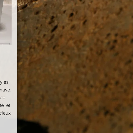
tyles
inave,
 de
té et
cieux