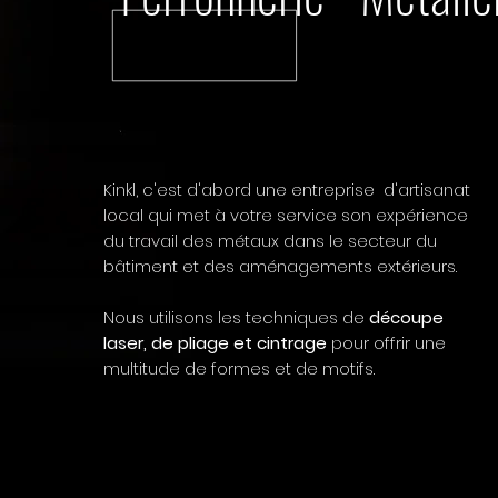
Kinkl, c'est d'abord une entreprise d'artisanat
local qui met à votre service son expérience
du travail des métaux dans le secteur du
bâtiment et des aménagements extérieurs.
Nous utilisons les techniques de
découpe
laser, de pliage et cintrage
pour offrir une
multitude de formes et de motifs.
nelles, claustras,
nt dans les Cotes
ec, Morlaix,
 Grèves,
andivisiau,
onnelles,
 l'intérieur et le
e KINKL intervient
laix, Bégard,
 Grèves,
andivisiau,
'inox et le corten,
seros, des bancs,
pés au laser en
elier de métallerie
on, Guingamp,
ève, Plestin les
c.L'atelier de
osques, barrière,
din. l'atelier de
décoration
élargissons à
 Plouguerneau,
, Fouesnant,
orçons toujours
 Forêts, et nous
uent plus
envenan, Saint
on, Landivisiau,
'inox et le corten,
seros, des bancs,