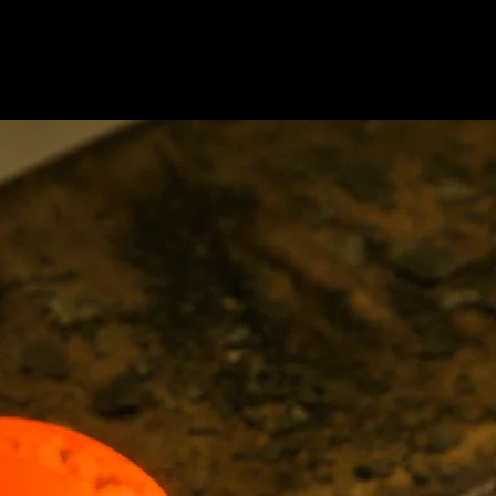
pés au laser en
e Lannion et
à eu la chance
iau. Nous avons la
arhaix, Huelgoat,
ls sont réaliser à
retagne, Côtes
ine, Lannion,
louisy, Guingamp,
ferronnerie,
at, Bégard et ses