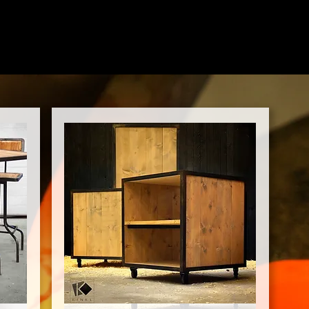
des meubles de rangement, bibliothèque, meubles TV, etc pour l'intérieur et le jardin. l'atelier de métallerie serrurerie Kinkl propose des panneaux décoratif décou
corten pour la décoration des jardin, des découpages laser pour le mobilier et la décoration intérieure. KINKL est un atelier de métallerie d'art situé à Bégard, entr
Guingamp. Nous intervenons généralement dans un rayon de 100km, mais nous élargissons à toute la Bretagne en fonction des chantiers proposés. Nous avons déj
d'intervenir à Morlaix, Santec, Roscoff, Saint Pol de Léon, Santec, Plouescat, Plouguerneau, Plouidaniel,Le Conquet, Brest, Landerneau, et régulièrement à Landivis
chance d'intervenir à Crozon, Chateaulin, Douarnenez, Audierne, Quimper, Fouesnant, Concarneau. Nos chantiers se situent aussi en centre Bretagne à Rostrenen, C
Gourin, Callac, Pontivy. Attaché à la culture Bretonne, nous nous efforçons toujours respecter le patrimoine et l'environnement. Nos produit sont conçus pour durer, i
partir d'acier recyclé et recyclage, de bois FSC respectueux des Forêts, et nous limitons les transport gra^ces à notre reseau local de partenaires. Métallerie de B
d'armor, finistère, Morbihan, Ille et Vilaine, Lannion, Bégard, , Guingamp, Paimpol, Plouezec. Métallerie de Bretagne, Côtes d'armor, finistère, Morbihan, Ille et Vila
Bégard, Guingamp, Ploumiliau, Paimpol, Plouezec. Métallerie de Bretagne, Côtes d'armor, finistère, Morbihan, Ille et Vilaine, Lannion, Bégard, Cavan, Louannec, P
Paimpol, Plouezec. Métallerie de Bretagne, Côtes d'armor, finistère, Morbihan, Ille et Vilaine, Lannion, Bégard, Guingamp, Paimpol, Plouezec. Bretagne, Métallerie, 
Paimpol, Bretagne, Métallerie, ferronnerie, Paimpol, Bretagne, Métallerie, ferronnerie, Paimpol, Bretagne, Métallerie, ferronnerie, Paimpol, Lézardrieux, Treguier, Pr
alentours, Cavan, Prat, Pedernec, Plouisy, et plus largement sur tout le Trégor, Louannec, Tregrom, Trezelan, Ploumiliau.