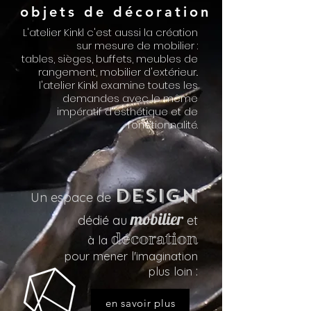
objets de décoration
L'atelier Kinkl c'est aussi la création
sur mesure de mobilier :
tables, sièges, buffets, meubles de
rangement, mobilier d'extérieur..
l'atelier Kinkl examine toutes les
demandes avec le même
impératif d'esthétique et de
fonctionnalité.
Design
Un espace de
mobilier
dédié au
et
décoration
Ferronnerie - Métallerie
à la
pour mener l'imagination
:
plus loin
"
en savoir plus