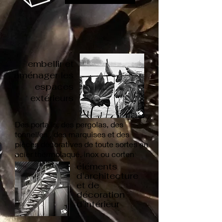
100%
embellir et
aménager les
espaces
extérieurs
Des portails, des pergolas, des
tonnelles , des marquises et des
pièces décoratives de toute sortes en
acier thermolaqué, inox ou corten
éléments
d'architecture
et de
décoration
d'intérieur