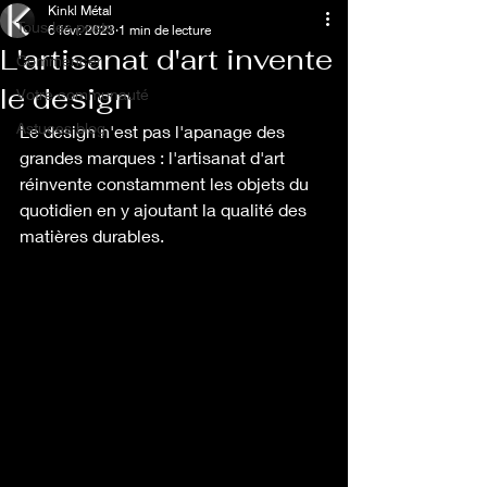
Kinkl Métal
Tous les posts
6 févr. 2023
1 min de lecture
L'artisanat d'art invente
Commencer
le design
Votre communauté
Astuces blog
Le design n'est pas l'apanage des 
grandes marques : l'artisanat d'art 
réinvente constamment les objets du 
quotidien en y ajoutant la qualité des 
matières durables.